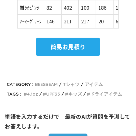
蛍光ﾋﾟﾝｸ
82
402
100
186
188
8
ｱｰﾐｰｸﾞﾘｰﾝ
146
211
217
20
67
1
簡易お見積り
CATEGORY :
BEESBEAM
Tシャツ
アイテム
TAGS :
4.1oz
UPF35
キッズ
ドライアイテム
単語を入力するだけで　最新のAIが質問を予測して
お答えします。