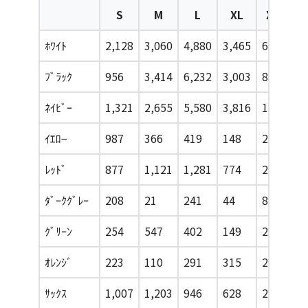
S
M
L
XL
XXL
X
ﾎﾜｲﾄ
2,128
3,060
4,880
3,465
693
1
ﾌﾞﾗｯｸ
956
3,414
6,232
3,003
840
6
ﾈｲﾋﾞｰ
1,321
2,655
5,580
3,816
1,779
5
ｲｴﾛ−
987
366
419
148
26
1
ﾚｯﾄﾞ
877
1,121
1,281
774
299
8
ﾀﾞｰｸｸﾞﾚｰ
208
21
241
44
84
1
ｸﾞﾘｰﾝ
254
547
402
149
222
1
ｵﾚﾝｼﾞ
223
110
291
315
259
1
ｻｯｸｽ
1,007
1,203
946
628
269
1