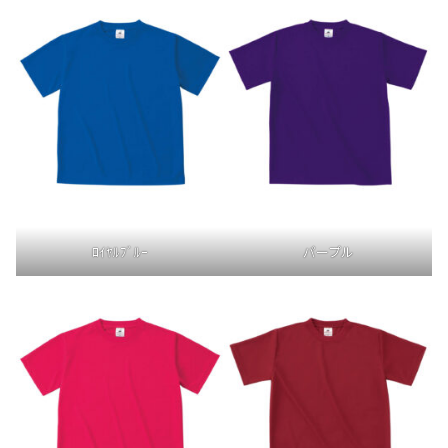
ﾛｲﾔﾙﾌﾞﾙｰ
パープル