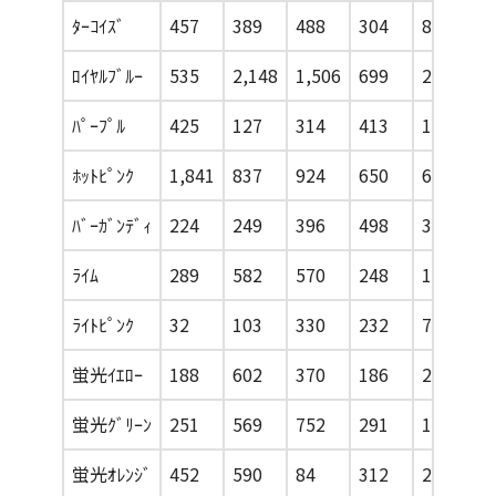
ﾀｰｺｲｽﾞ
457
389
488
304
85
2
ﾛｲﾔﾙﾌﾞﾙｰ
535
2,148
1,506
699
258
2
ﾊﾟｰﾌﾟﾙ
425
127
314
413
156
2
ﾎｯﾄﾋﾟﾝｸ
1,841
837
924
650
62
4
ﾊﾞｰｶﾞﾝﾃﾞｨ
224
249
396
498
334
1
ﾗｲﾑ
289
582
570
248
107
2
ﾗｲﾄﾋﾟﾝｸ
32
103
330
232
71
1
蛍光ｲｴﾛｰ
188
602
370
186
284
3
蛍光ｸﾞﾘｰﾝ
251
569
752
291
163
1
蛍光ｵﾚﾝｼﾞ
452
590
84
312
23
3