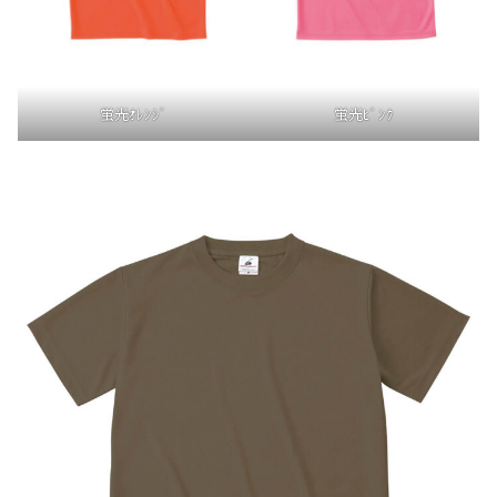
蛍光ｵﾚﾝｼﾞ
蛍光ﾋﾟﾝｸ