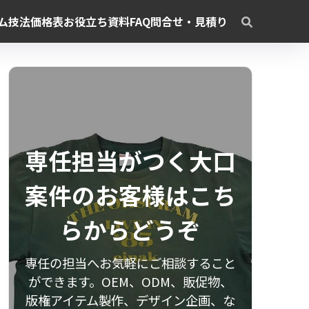
ム
技法
価格表
お役立ち資料
FAQ
問合せ・見積り
専任担当がつく大口
案件のお客様はこち
らからどうぞ
専任の担当へお気軽にご相談すること
ができます。OEM、ODM、販促物、
版権アイテム製作、デザイン企画、な