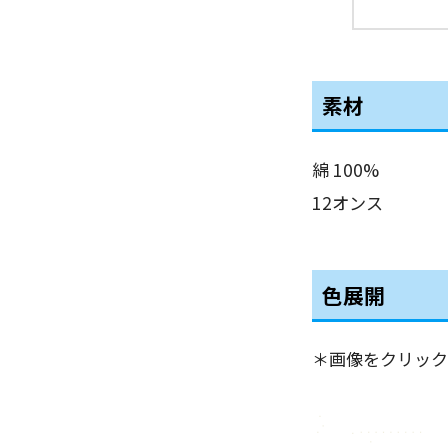
素材
綿 100%
12オンス
色展開
＊画像をクリック