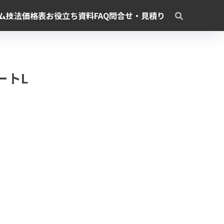
ム
技法
価格表
お役立ち資料
FAQ
問合せ・見積り
トートL