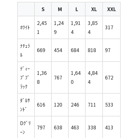
S
M
L
XL
XXL
2,45
1,24
1,91
3,85
ﾎﾜｲﾄ
317
1
9
4
4
ﾅﾁｭﾗ
669
454
684
818
97
ﾙ
ﾃﾞｨｰ
1,36
1,64
4,84
ﾌﾟﾌﾞ
767
672
8
0
4
ﾗｯｸ
ﾀﾞﾙｻ
616
120
246
711
533
ﾝﾄﾞ
Dｸﾞﾘ
797
638
463
338
413
ｰﾝ