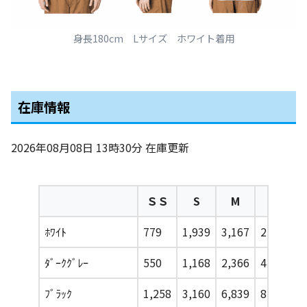
身長180cm Lサイズ ホワイト着用
在庫情報
2026年08月08日 13時30分
在庫更新
ＳＳ
S
M
L
ﾎﾜｲﾄ
779
1,939
3,167
2,949
2
ﾀﾞｰｸｸﾞﾚｰ
550
1,168
2,366
4,565
2
ﾌﾞﾗｯｸ
1,258
3,160
6,839
8,235
6