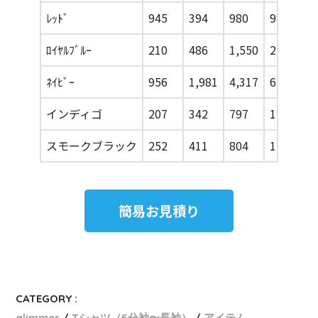
ﾚｯﾄﾞ
945
394
980
988
5
ﾛｲﾔﾙﾌﾞﾙｰ
210
486
1,550
2,404
9
ﾈｲﾋﾞｰ
956
1,981
4,317
6,956
2
インディゴ
207
342
797
1,410
9
スモークブラック
252
411
804
1,391
9
簡易お見積り
CATEGORY :
glimmer
Tシャツ（5分袖〜長袖）
アイテム