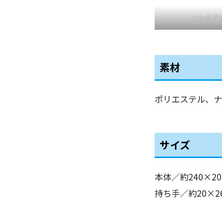
インクブ
素材
ポリエステル、ナ
サイズ
本体／約240×2
持ち手／約20×2