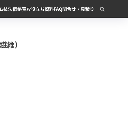
ム
技法
価格表
お役立ち資料
FAQ
問合せ・見積り
生繊維）