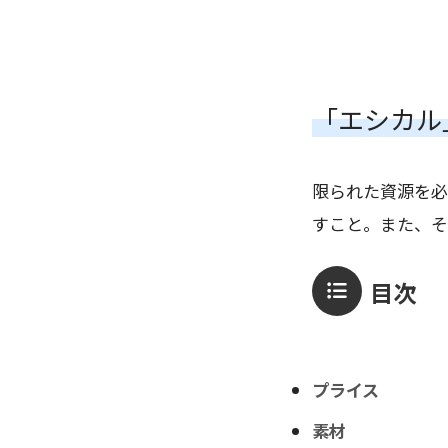
「エシカル
限られた資源を必
すこと。また、そ
目次
プライス
素材