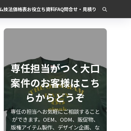
ム
技法
価格表
お役立ち資料
FAQ
問合せ・見積り
専任担当がつく大口
案件のお客様はこち
らからどうぞ
専任の担当へお気軽にご相談すること
ができます。OEM、ODM、販促物、
版権アイテム製作、デザイン企画、な