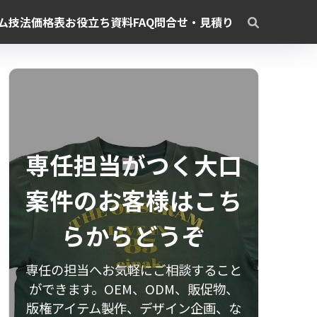
ム
技法
価格表
お役立ち資料
FAQ
問合せ・見積り
専任担当がつく大口
案件のお客様はこち
らからどうぞ
専任の担当へお気軽にご相談すること
ができます。OEM、ODM、販促物、
版権アイテム製作、デザイン企画、な