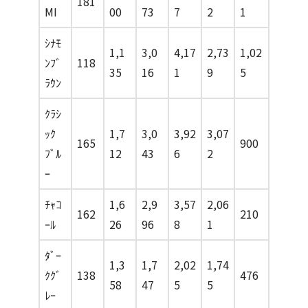
181
MI
00
73
7
2
1
ｼﾅﾓ
1,1
3,0
4,17
2,73
1,02
ﾝﾌﾞ
118
35
16
1
9
5
ﾗｳﾝ
ｸﾗｼ
ｯｸ
1,7
3,0
3,92
3,07
165
900
ﾌﾞﾙ
12
43
6
2
ｰ
ﾁｬｺ
1,6
2,9
3,57
2,06
162
210
ｰﾙ
26
96
8
1
ﾀﾞｰ
1,3
1,7
2,02
1,74
ｸｸﾞ
138
476
58
47
5
5
ﾚｰ