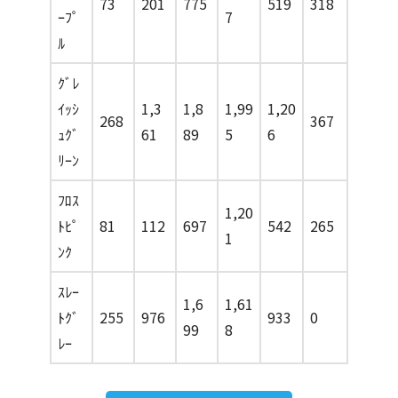
73
201
775
519
318
ｰﾌﾟ
7
ﾙ
ｸﾞﾚ
ｲｯｼ
1,3
1,8
1,99
1,20
268
367
ｭｸﾞ
61
89
5
6
ﾘｰﾝ
ﾌﾛｽ
1,20
ﾄﾋﾟ
81
112
697
542
265
1
ﾝｸ
ｽﾚｰ
1,6
1,61
ﾄｸﾞ
255
976
933
0
99
8
ﾚｰ