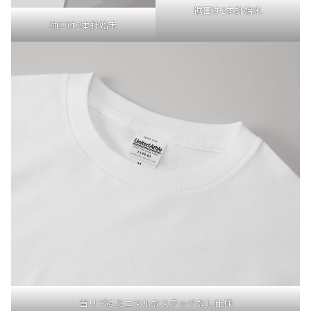
裾口は2本針始末
袖口は2本針始末
首リブはミニマルなステッチなし仕様