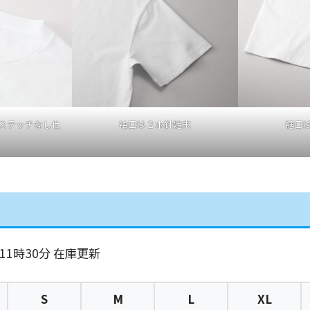
ステッチなし仕
袖口は２本針始末
裾口
 11時30分
在庫更新
S
M
L
XL