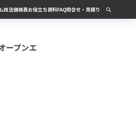
ム
技法
価格表
お役立ち資料
FAQ
問合せ・見積り
ク オープンエ