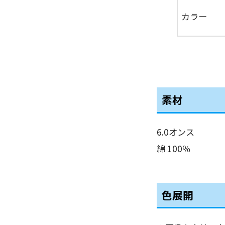
カラー
素材
6.0オンス
綿 100％
色展開