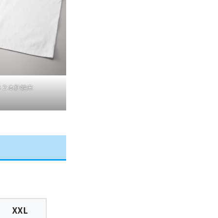
は２本針始末
XXL