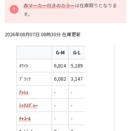
赤マーカー付きのカラー
は在庫限りとなりま
す。
2026年08月07日 08時30分
在庫更新
G-M
G-L
ﾎﾜｲﾄ
6,814
5,189
ﾌﾞﾗｯｸ
6,082
3,147
ｱｯｼｭ
-
-
ﾐｯｸｽｸﾞﾚｰ
-
-
ﾁｬｺｰﾙ
-
-