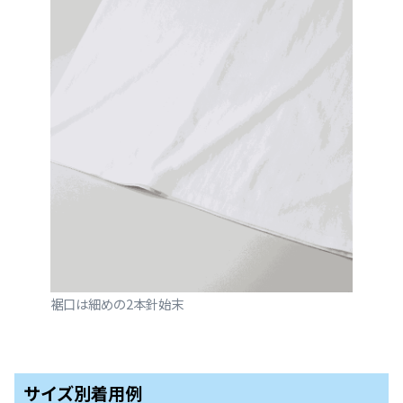
裾口は細めの2本針始末
サイズ別着用例