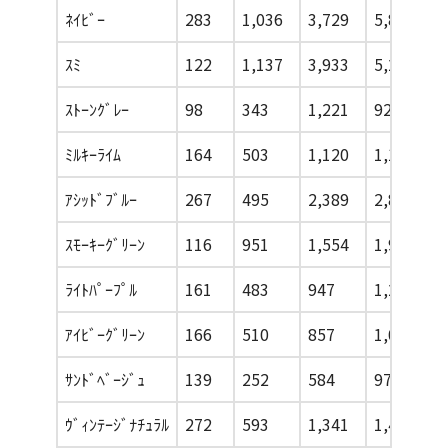
ﾈｲﾋﾞｰ
283
1,036
3,729
5,871
ｽﾐ
122
1,137
3,933
5,254
ｽﾄｰﾝｸﾞﾚｰ
98
343
1,221
927
ﾐﾙｷｰﾗｲﾑ
164
503
1,120
1,193
ｱｼｯﾄﾞﾌﾞﾙｰ
267
495
2,389
2,846
ｽﾓｰｷｰｸﾞﾘｰﾝ
116
951
1,554
1,940
ﾗｲﾄﾊﾟｰﾌﾟﾙ
161
483
947
1,243
ｱｲﾋﾞｰｸﾞﾘｰﾝ
166
510
857
1,005
ｻﾝﾄﾞﾍﾞｰｼﾞｭ
139
252
584
978
ｳﾞｨﾝﾃｰｼﾞﾅﾁｭﾗﾙ
272
593
1,341
1,467