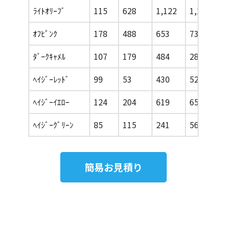
ﾗｲﾄｵﾘｰﾌﾞ
115
628
1,122
1,211
ｵﾌﾋﾟﾝｸ
178
488
653
733
ﾀﾞｰｸｷｬﾒﾙ
107
179
484
283
ﾍｲｼﾞｰﾚｯﾄﾞ
99
53
430
522
ﾍｲｼﾞｰｲｴﾛｰ
124
204
619
651
ﾍｲｼﾞｰｸﾞﾘｰﾝ
85
115
241
562
簡易お見積り