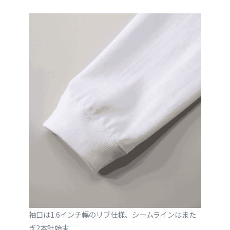
袖口は1.6インチ幅のリブ仕様、シームラインはまた
ぎ2本針始末