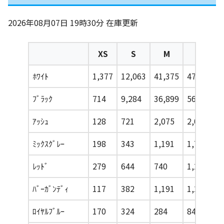
2026年08月07日 19時30分
在庫更新
XS
S
M
L
ﾎﾜｲﾄ
1,377
12,063
41,375
47,564
ﾌﾞﾗｯｸ
714
9,284
36,899
56,058
ｱｯｼｭ
128
721
2,075
2,086
ﾐｯｸｽｸﾞﾚｰ
198
343
1,191
1,729
ﾚｯﾄﾞ
279
644
740
1,268
ﾊﾞｰｶﾞﾝﾃﾞｨ
117
382
1,191
1,226
ﾛｲﾔﾙﾌﾞﾙｰ
170
324
284
841