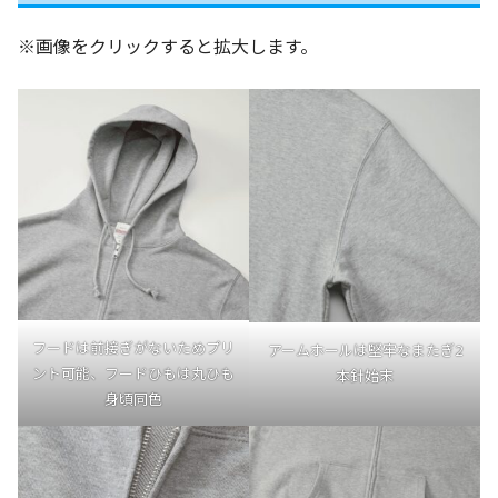
※画像をクリックすると拡大します。
フードは前接ぎがないためプリ
アームホールは堅牢なまたぎ2
ント可能、フードひもは丸ひも
本針始末
身頃同色