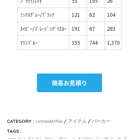
ﾌﾞﾗｯｸ/ﾚｯﾄﾞ
55
195
26
77
ﾐｯｸｽｸﾞﾚｰ/ﾌﾞﾗｯｸ
121
62
104
130
ﾈｲﾋﾞｰ/ﾌﾞﾚｰｼﾞﾝｸﾞｲｴﾛｰ
191
67
283
135
ﾏﾘﾝﾌﾞﾙｰ
355
744
1,370
943
簡易お見積り
CATEGORY :
UnitedAthle
アイテム
パーカー
TAGS :