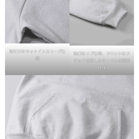
袖付けはセットインスリーブ仕
袖口はリブ仕様、フロントはス
様
テッチを排したミニマルな縫製
仕様