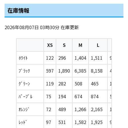
在庫情報
2026年08月07日 03時30分
在庫更新
XS
S
M
L
XL
ﾎﾜｲﾄ
122
296
1,404
1,511
921
ﾌﾞﾗｯｸ
597
1,890
6,385
8,158
4,008
ｸﾞﾘｰﾝ
119
282
508
465
116
ﾊﾟｰﾌﾟﾙ
75
194
674
874
569
ｵﾚﾝｼﾞ
72
489
1,266
2,165
1,181
ﾚｯﾄﾞ
97
531
1,582
1,925
949