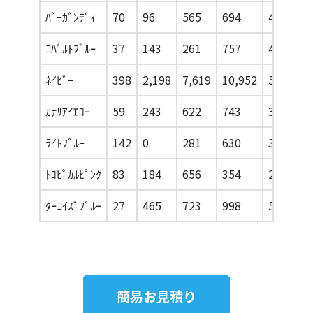
ﾊﾞｰｶﾞﾝﾃﾞｨ
70
96
565
694
489
ｺﾊﾞﾙﾄﾌﾞﾙｰ
37
143
261
757
485
ﾈｲﾋﾞｰ
398
2,198
7,619
10,952
5,587
ｶﾅﾘｱｲｴﾛｰ
59
243
622
743
374
ﾗｲﾄﾌﾞﾙｰ
142
0
281
630
335
ﾄﾛﾋﾟｶﾙﾋﾟﾝｸ
83
184
656
354
252
ﾀｰｺｲｽﾞﾌﾞﾙｰ
27
465
723
998
511
簡易お見積り