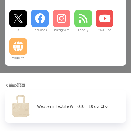
X
Facebook
Instagram
Feedly
YouTube
Website
前の記事
Western Textile WT 010 10 oz コッ…