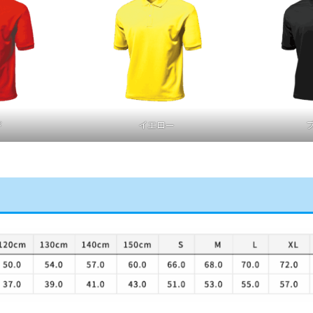
ド
イエロー