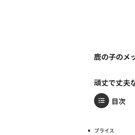
鹿の子のメ
頑丈で丈夫
目次
プライス