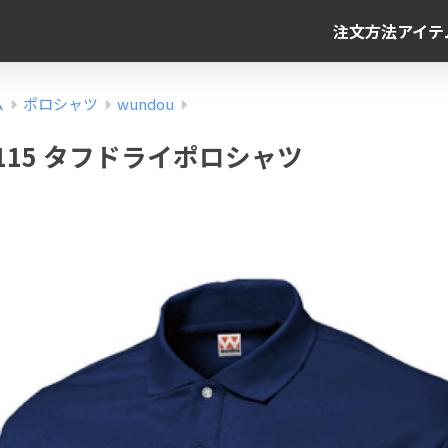
注文方法
アイテ
ム
ポロシャツ
wundou
 P115 タフドライポロシャツ