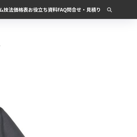
ム
技法
価格表
お役立ち資料
FAQ
問合せ・見積り
ツ