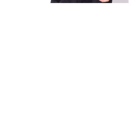
ンドラベル変更のお知らせ
ェイラベルへの変更
に手でちぎれニ次加工が容易なティア・アウェイラベルに順
の印字
ーを確認できるように、ブランドラベルへのカラーコードの
り新・旧の襟ネームが
混在
する可能性がありますが、襟ネーム
予めご了承ください。