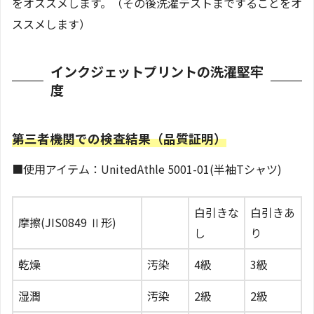
をオススメします。（その後洗濯テストまですることをオ
ススメします）
インクジェットプリントの洗濯堅牢
度
第三者機関での検査結果（品質証明）
■使用アイテム：UnitedAthle 5001-01(半袖Tシャツ)
白引きな
白引きあ
摩擦(JIS0849 Ⅱ形)
し
り
乾燥
汚染
4級
3級
湿潤
汚染
2級
2級