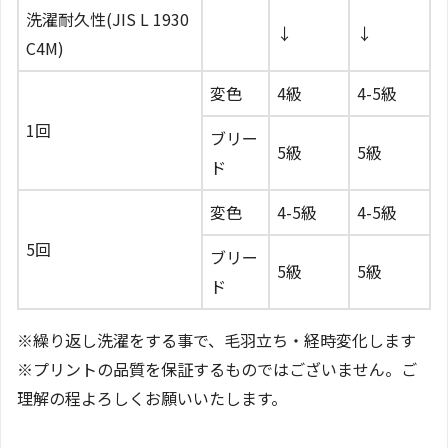
洗濯耐久性(JIS L 1930
↓
↓
C4M)
変色
4級
4-5級
1回
ブリー
5級
5級
ド
変色
4-5級
4-5級
5回
ブリー
5級
5級
ド
※繰り返し洗濯をする事で、毛羽立ち・経時変化します
※プリントの品質を保証するものではございません。ご
理解の程よろしくお願いいたします。